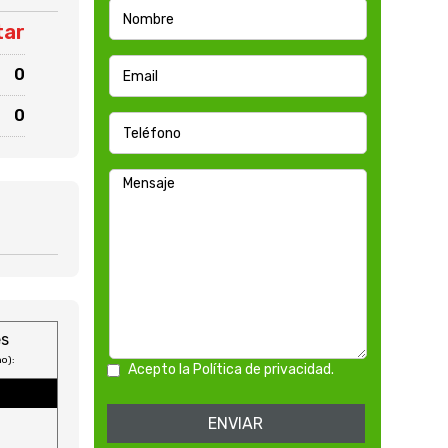
tar
0
0
es
o):
Acepto la Política de privacidad.