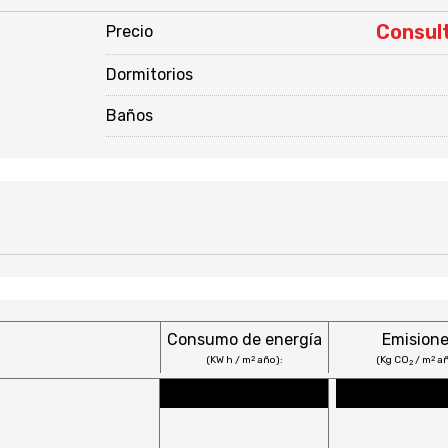
Consul
Precio
Dormitorios
Baños
Consumo de energía
Emision
(KW h / m
año):
(Kg CO
/ m
añ
2
2
2