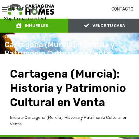
Skip to navigation
CONTACTO
Skip to main content
INMUEBLES
VENDE TU CASA
Consejos
Cartagena (Murcia): Historia y
Patrimonio Cultural en Venta
0
admin
11 de enero de 2024
En 11 de enero de 2024
Cartagena (Murcia):
Historia y Patrimonio
Cultural en Venta
Inicio
»
Cartagena (Murcia): Historia y Patrimonio Cultural en
Venta