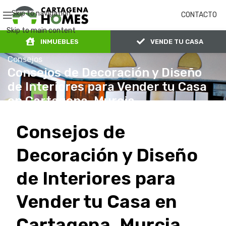
Skip to navigation
CONTACTO
Skip to main content
INMUEBLES
VENDE TU CASA
Consejos
Consejos de Decoración y Diseño
de Interiores para Vender tu Casa
en Cartagena, Murcia
admin
14 de marzo de 2024
En 14 de marzo de 2024
Consejos de
Decoración y Diseño
de Interiores para
Vender tu Casa en
Cartagena, Murcia