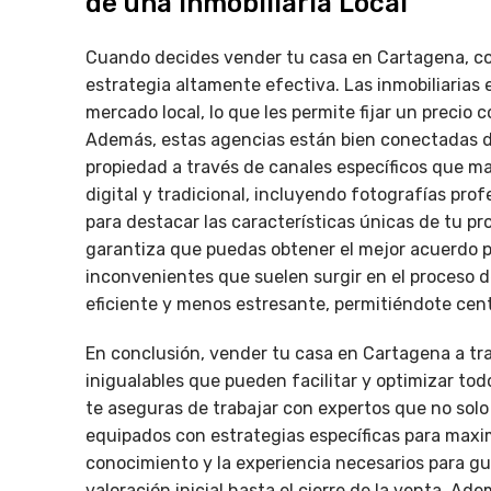
de una Inmobiliaria Local"
Cuando decides vender tu casa en Cartagena, con
estrategia altamente efectiva. Las inmobiliaria
mercado local, lo que les permite fijar un precio 
Además, estas agencias están bien conectadas de
propiedad a través de canales específicos que max
digital y tradicional, incluyendo fotografías prof
para destacar las características únicas de tu pr
garantiza que puedas obtener el mejor acuerdo po
inconvenientes que suelen surgir en el proceso d
eficiente y menos estresante, permitiéndote cen
En conclusión, vender tu casa en Cartagena a trav
inigualables que pueden facilitar y optimizar todo
te aseguras de trabajar con expertos que no sol
equipados con estrategias específicas para maxim
conocimiento y la experiencia necesarios para gu
valoración inicial hasta el cierre de la venta. A