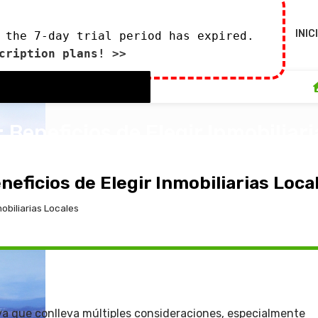
INIC
 the 7-day trial period has expired.
cription plans! >>
Beneficios de Elegir Inmobiliari
de marzo de 2025
eficios de Elegir Inmobiliarias Loca
obiliarias Locales
va que conlleva múltiples consideraciones, especialmente