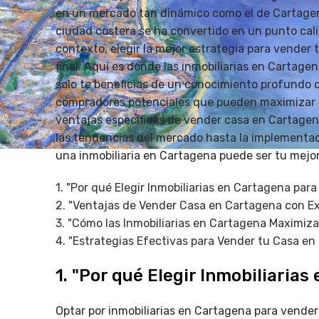
en un mercado tan dinámico como el de Cartagena. 
ciudad costera se ha convertido en un punto cal
contexto, elegir la mejor estrategia para vender
final. Aquí es donde las inmobiliarias en Cartagen
solo te beneficias de un conocimiento profundo 
compradores potenciales que pueden maximizar el 
ventajas específicas de vender casa en Cartagen
las tendencias del mercado hasta la implementa
una inmobiliaria en Cartagena puede ser tu mejor 
1. "Por qué Elegir Inmobiliarias en Cartagena par
2. "Ventajas de Vender Casa en Cartagena con Ex
3. "Cómo las Inmobiliarias en Cartagena Maximiza
4. "Estrategias Efectivas para Vender tu Casa en 
1. "Por qué Elegir Inmobiliaria
Optar por inmobiliarias en Cartagena para vender