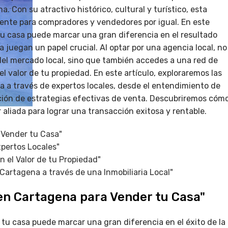
Con su atractivo histórico, cultural y turístico, esta
iente para compradores y vendedores por igual. En este
 tu casa puede marcar una gran diferencia en el resultado
a juegan un papel crucial. Al optar por una agencia local, no
del mercado local, sino que también accedes a una red de
valor de tu propiedad. En este artículo, exploraremos las
a a través de expertos locales, desde el entendimiento de
ción de estrategias efectivas de venta. Descubriremos cóm
aliada para lograr una transacción exitosa y rentable.
a Vender tu Casa"
pertos Locales"
n el Valor de tu Propiedad"
Cartagena a través de una Inmobiliaria Local"
s en Cartagena para Vender tu Casa"
 tu casa puede marcar una gran diferencia en el éxito de la