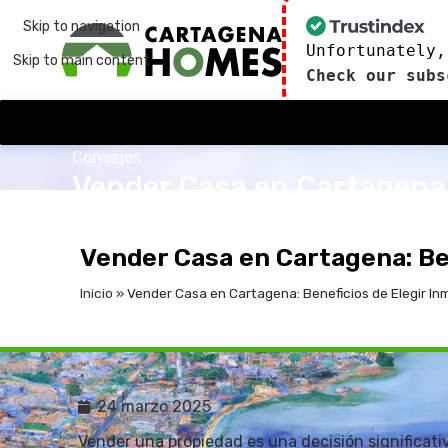
Skip to navigation
Unfortunately,
Skip to main content
Check our subs
Consejos
Vender Casa en Cartagena: 
publicado por
admin
24 de marzo de 2025
En 24 
Vender Casa en Cartagena: Ben
Inicio
»
Vender Casa en Cartagena: Beneficios de Elegir Inm
24 marzo 2025
Vender una propiedad es una decisión significati