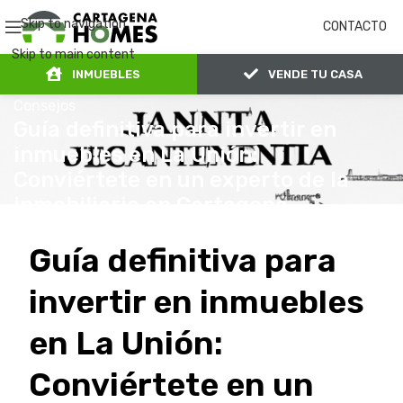
Skip to navigation
CONTACTO
Skip to main content
INMUEBLES
VENDE TU CASA
Consejos
Guía definitiva para invertir en
inmuebles en La Unión:
Conviértete en un experto de la
inmobiliaria en Cartagena
admin
20 de junio de 2024
En 20 de junio de 2024
Guía definitiva para
invertir en inmuebles
en La Unión:
Conviértete en un