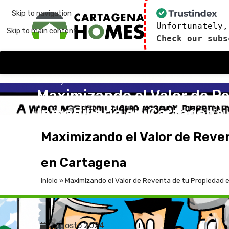
Skip to navigation
Unfortunately,
Skip to main content
Check our subs
Consejos
Maximizando el Valor de Re
Inmobiliaria en Cartagena
publicado por
admin
1 de agosto de 2024
En 1 de
Maximizando el Valor de Reven
en Cartagena
Inicio
»
Maximizando el Valor de Reventa de tu Propiedad en
1 agosto 2024