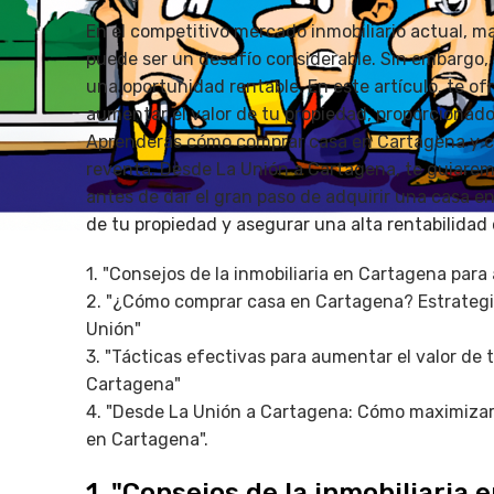
En el competitivo mercado inmobiliario actual, m
puede ser un desafío considerable. Sin embargo, 
una oportunidad rentable. En este artículo, te o
aumentar el valor de tu propiedad, proporcionado
Aprenderás cómo comprar casa en Cartagena y có
reventa. Desde La Unión a Cartagena, te guiarem
antes de dar el gran paso de adquirir una casa en
de tu propiedad y asegurar una alta rentabilidad 
1. "Consejos de la inmobiliaria en Cartagena para
2. "¿Cómo comprar casa en Cartagena? Estrategia
Unión"
3. "Tácticas efectivas para aumentar el valor de 
Cartagena"
4. "Desde La Unión a Cartagena: Cómo maximizar 
en Cartagena".
1. "Consejos de la inmobiliaria