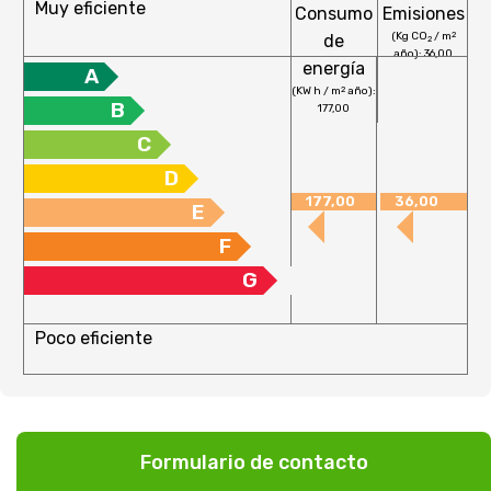
Muy eficiente
Consumo
Emisiones
(Kg CO
/ m
2
de
2
año): 36,00
energía
A
(KW h / m
año):
2
B
177,00
C
D
177,00
36,00
E
F
G
Poco eficiente
Formulario de contacto