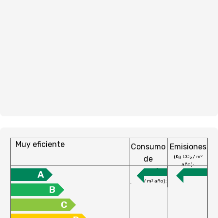
Muy eficiente
Consumo
Emisiones
(Kg CO
/ m
2
de
2
año):
energía
A
(KW h / m
año):
2
B
C