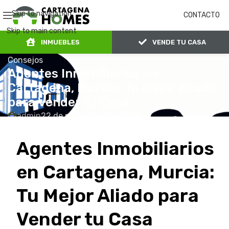
Skip to navigation
CONTACTO
Skip to main content
INMUEBLES
VENDE TU CASA
Consejos
Agentes Inmobiliarios en
Cartagena, Murcia: Tu Mejor Aliado
para Vender tu Casa
admin
22 de noviembre de 2023
0
En 22 de noviembre de 2023
Agentes Inmobiliarios
en Cartagena, Murcia:
Tu Mejor Aliado para
Vender tu Casa