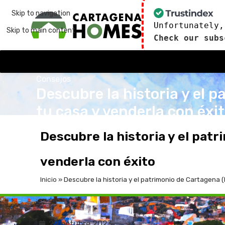
Skip to navigation
Unfortunately,
Skip to main content
Check our subs
Consejos
Descubre la historia y el 
tu casa y venderla con éxi
publicado por
admin
29 de octubre de 2023
En 2
Descubre la historia y el patr
venderla con éxito
Inicio
»
Descubre la historia y el patrimonio de Cartagena 
29 octubre 2023