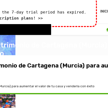
INIC
 the 7-day trial period has expired.
cription plans! >>
patrimonio de Cartagena (Murcia)
to
0
9 de octubre de 2023
imonio de Cartagena (Murcia) para au
(Murcia) para aumentar el valor de tu casa y venderla con éxito