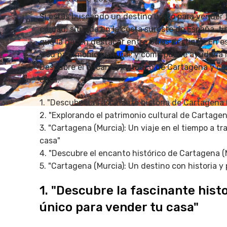
Si estás buscando un destino único para vender t
ciudad, situada en la costa sureste de España, ti
que la hacen destacar entre otros destinos. En es
y su patrimonio cultural, y cómo puede ayudar a re
Descubre el encanto histórico de Cartagena y có
casa.
1. "Descubre la fascinante historia de Cartagena 
2. "Explorando el patrimonio cultural de Cartagen
3. "Cartagena (Murcia): Un viaje en el tiempo a tr
casa"
4. "Descubre el encanto histórico de Cartagena (
5. "Cartagena (Murcia): Un destino con historia y
1. "Descubre la fascinante hist
único para vender tu casa"