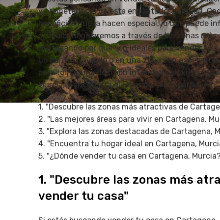
y prometedoras de esta encantadora ciudad. Cada
beneficios que la hacen especial, lo que puede inf
artículo, te guiaremos a través de las zonas más
destacando por qué son ideales para vender tu c
un barrio tranquilo o en una zona con excelentes
para tomar una decisión informada y exitosa. ¡D
Murcia, y encuentra el lugar perfecto para ti y tu 
1. "Descubre las zonas más atractivas de Cartage
2. "Las mejores áreas para vivir en Cartagena, Mu
3. "Explora las zonas destacadas de Cartagena, M
4. "Encuentra tu hogar ideal en Cartagena, Murci
5. "¿Dónde vender tu casa en Cartagena, Murcia
1. "Descubre las zonas más atr
vender tu casa"