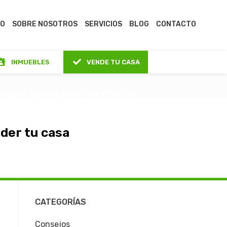
IO
SOBRE NOSOTROS
SERVICIOS
BLOG
CONTACTO
INMUEBLES
VENDE TU CASA
para vender tu casa
der tu casa
CATEGORÍAS
Consejos