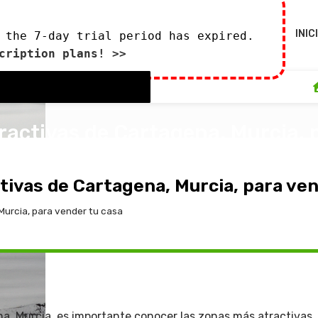
INIC
 the 7-day trial period has expired.
cription plans! >>
ractivas de Cartagena, Murcia, 
0
 enero de 2024
ivas de Cartagena, Murcia, para ven
Murcia, para vender tu casa
a, Murcia, es importante conocer las zonas más atractivas