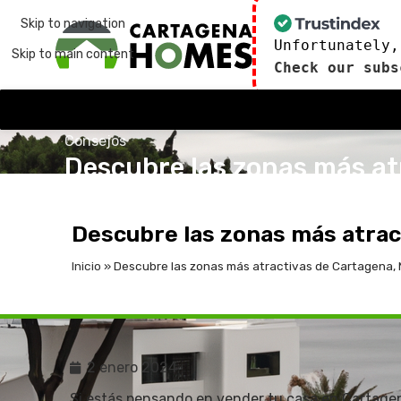
Skip to navigation
Unfortunately,
Skip to main content
Check our subs
Consejos
Descubre las zonas más at
publicado por
admin
2 de enero de 2024
En 2 de
Descubre las zonas más atract
Inicio
»
Descubre las zonas más atractivas de Cartagena, 
2 enero 2024
Si estás pensando en vender tu casa en Cartagen