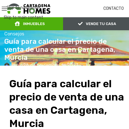
Skip to navigation
CONTACTO
Skip to main content
INMUEBLES
VENDE TU CASA
Consejos
Guía para calcular el precio de
venta de una casa en Cartagena,
Murcia
admin
26 de noviembre de 2023
0
En 26 de noviembre de 2023
Guía para calcular el
precio de venta de una
casa en Cartagena,
Murcia