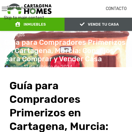
Skip to navigation
CONTACTO
Skip to main content
INMUEBLES
VENDE TU CASA
Consejos
Guía para Compradores Primerizos
en Cartagena, Murcia: Consejos
para Comprar y Vender Casa
admin
17 de febrero de 2024
0
En 17 de febrero de 2024
Guía para
Compradores
Primerizos en
Cartagena, Murcia: