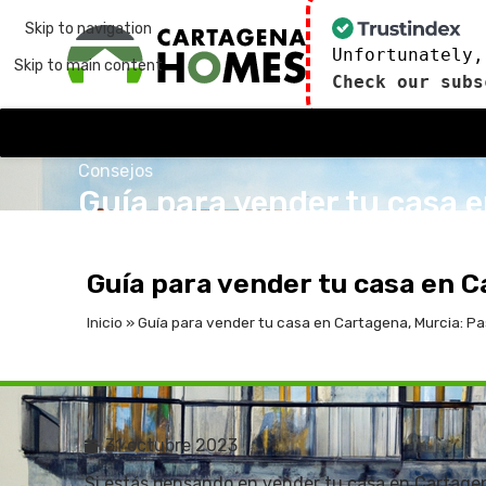
Skip to navigation
Unfortunately,
Skip to main content
Check our subs
Consejos
Guía para vender tu casa e
publicado por
admin
31 de octubre de 2023
En 31
Guía para vender tu casa en C
Inicio
»
Guía para vender tu casa en Cartagena, Murcia: Pa
31 octubre 2023
Si estás pensando en vender tu casa en Cartage