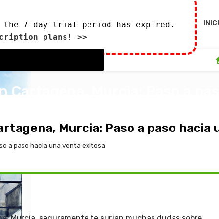
INIC
 the 7-day trial period has expired.
cription plans! >>
n Cartagena, Murcia: Paso a pas
0
 de octubre de 2023
artagena, Murcia: Paso a paso hacia 
so a paso hacia una venta exitosa
na, Murcia, seguramente te surjan muchas dudas sobre