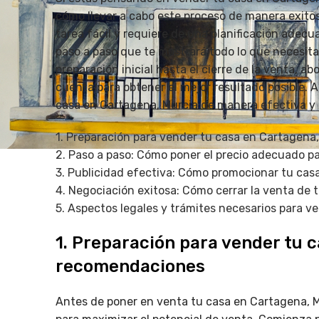
cómo llevar a cabo este proceso de manera exito
tarea fácil y requiere de una planificación adec
paso a paso que te mostrará todo lo que necesita
preparación inicial hasta el cierre de la venta, 
cuenta para obtener el mejor resultado posible.
casa en Cartagena, Murcia de manera efectiva y 
1. Preparación para vender tu casa en Cartagena
2. Paso a paso: Cómo poner el precio adecuado p
3. Publicidad efectiva: Cómo promocionar tu cas
4. Negociación exitosa: Cómo cerrar la venta de 
5. Aspectos legales y trámites necesarios para v
1. Preparación para vender tu 
recomendaciones
Antes de poner en venta tu casa en Cartagena, M