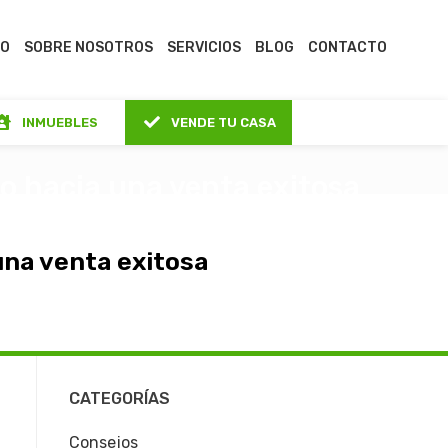
IO
SOBRE NOSOTROS
SERVICIOS
BLOG
CONTACTO
INMUEBLES
VENDE TU CASA
o hacia una venta exitosa
una venta exitosa
CATEGORÍAS
Consejos