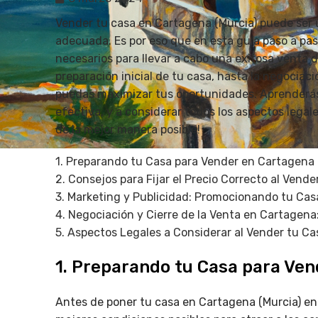
Vender tu casa en Cartagena (Murcia) puede ser 
adecuada. Es por eso que en esta guía paso a pa
necesarios para llevar a cabo una exitosa venta 
preparación inicial de tu casa, hasta la negociaci
puedas maximizar tus oportunidades. Aprenderás a
efectiva, y a considerar todos los aspectos lega
de la mejor manera posible!
1. Preparando tu Casa para Vender en Cartagena 
2. Consejos para Fijar el Precio Correcto al Vend
3. Marketing y Publicidad: Promocionando tu Cas
4. Negociación y Cierre de la Venta en Cartagena
5. Aspectos Legales a Considerar al Vender tu Ca
1. Preparando tu Casa para Ven
Antes de poner tu casa en Cartagena (Murcia) en 