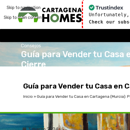
Skip to navigation
Unfortunately,
Skip to main content
Check our subs
Consejos
Guía para Vender tu Casa e
Cierre
publicado por
admin
3 de marzo de 2024
En 3 de
Guía para Vender tu Casa en C
Inicio
»
Guía para Vender tu Casa en Cartagena (Murcia): Pr
3 marzo 2024