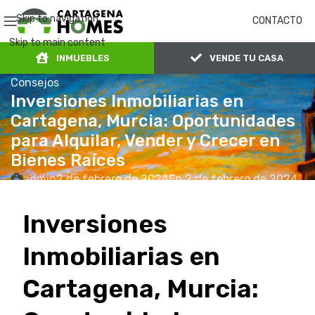
Skip to navigation
CONTACTO
Skip to main content
INMUEBLES
VENDE TU CASA
Consejos
Inversiones Inmobiliarias en
Cartagena, Murcia: Oportunidades
para Alquilar, Vender y Crecer en
Bienes Raíces
admin
2 de febrero de 2024
En 2 de febrero de 2024
0
Inversiones
Inmobiliarias en
Cartagena, Murcia: