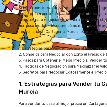
Si estás considerando vender tu casa en Cartag
mejor precio por tu propiedad. En este artículo, t
secretos para negociar de manera efectiva y obten
hermosa ciudad. Descubre cómo maximizar el prec
inmobiliaria en Cartagena, Murcia. ¡Sigue leyend
casa!
1. Estrategias para Vender tu Casa al Mejor Preci
2. Consejos para Negociar con Éxito el Precio de
3. Pasos para Obtener el Mejor Precio al Vender 
4. Tácticas de Negociación para Maximizar el Val
5. Secretos para Negociar Exitosamente el Preci
1. Estrategias para Vender tu C
Murcia
Para vender tu casa al mejor precio en Cartagena