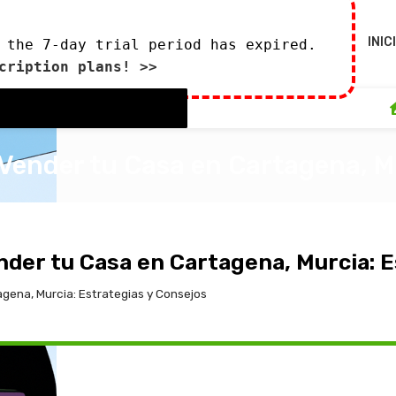
INIC
 the 7-day trial period has expired.
cription plans! >>
l Vender tu Casa en Cartagena, M
0
 de febrero de 2024
ender tu Casa en Cartagena, Murcia: 
agena, Murcia: Estrategias y Consejos