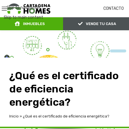
Skip to navigation
CONTACTO
Skip to main content
INMUEBLES
VENDE TU CASA
Noticias
¿Qué es el certificado de eficiencia
energética?
admin
6 de agosto de 2023
En 24 de mayo de 2022
0
¿Qué es el certificado
de eficiencia
energética?
Inicio
»
¿Qué es el certificado de eficiencia energética?