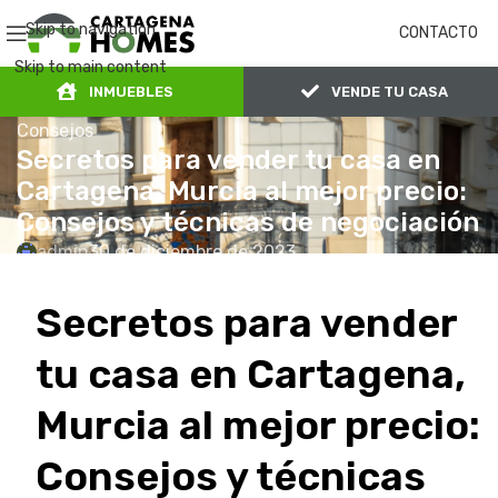
Skip to navigation
CONTACTO
Skip to main content
INMUEBLES
VENDE TU CASA
Consejos
Secretos para vender tu casa en
Cartagena, Murcia al mejor precio:
Consejos y técnicas de negociación
admin
30 de diciembre de 2023
0
En 30 de diciembre de 2023
Secretos para vender
tu casa en Cartagena,
Murcia al mejor precio:
Consejos y técnicas